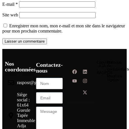
E-mail
*
Site web
Enregistrer mon nom, mon e-mail et mon site dans le navigateur
pour mon prochain commentaire.
Copyright
Politique
Nos
Contactez-
: AJA
de
coordonnées
-
confidentialit
nous
RASPOS
|
Mentions
légales
rasposr@gmail.com
Siège
social :
61x64
Gueule
Tapée
Immeuble
Adja