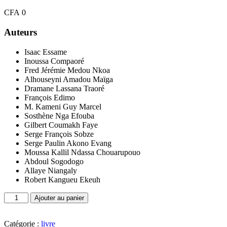
CFA
0
Auteurs
Isaac Essame
Inoussa Compaoré
Fred Jérémie Medou Nkoa
Alhouseyni Amadou Maïga
Dramane Lassana Traoré
François Edimo
M. Kameni Guy Marcel
Sosthène Nga Efouba
Gilbert Coumakh Faye
Serge François Sobze
Serge Paulin Akono Evang
Moussa Kallil Ndassa Chouarupouo
Abdoul Sogodogo
Allaye Niangaly
Robert Kangueu Ekeuh
Ajouter au panier
Catégorie :
livre