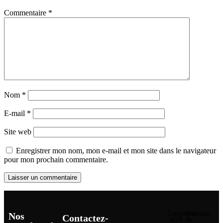
Commentaire
*
Nom
*
E-mail
*
Site web
Enregistrer mon nom, mon e-mail et mon site dans le navigateur
pour mon prochain commentaire.
Copyright
Politique
Nos
Contactez-
: AJA
de