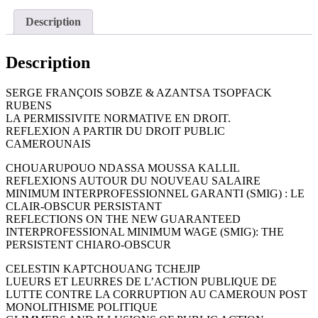
Science
Politique
Description
et
Sociale
Numéro
Description
45
SERGE FRANÇOIS SOBZE & AZANTSA TSOPFACK
RUBENS
LA PERMISSIVITE NORMATIVE EN DROIT.
REFLEXION A PARTIR DU DROIT PUBLIC
CAMEROUNAIS
CHOUARUPOUO NDASSA MOUSSA KALLIL
REFLEXIONS AUTOUR DU NOUVEAU SALAIRE
MINIMUM INTERPROFESSIONNEL GARANTI (SMIG) : LE
CLAIR-OBSCUR PERSISTANT
REFLECTIONS ON THE NEW GUARANTEED
INTERPROFESSIONAL MINIMUM WAGE (SMIG): THE
PERSISTENT CHIARO-OBSCUR
CELESTIN KAPTCHOUANG TCHEJIP
LUEURS ET LEURRES DE L’ACTION PUBLIQUE DE
LUTTE CONTRE LA CORRUPTION AU CAMEROUN POST
MONOLITHISME POLITIQUE