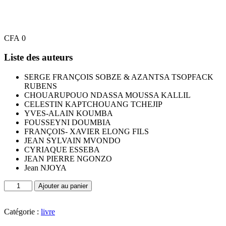
CFA
0
Liste des auteurs
SERGE FRANÇOIS SOBZE & AZANTSA TSOPFACK
RUBENS
CHOUARUPOUO NDASSA MOUSSA KALLIL
CELESTIN KAPTCHOUANG TCHEJIP
YVES-ALAIN KOUMBA
FOUSSEYNI DOUMBIA
FRANÇOIS- XAVIER ELONG FILS
JEAN SYLVAIN MVONDO
CYRIAQUE ESSEBA
JEAN PIERRE NGONZO
Jean NJOYA
quantité
Ajouter au panier
de
Revue
Africaine
Catégorie :
livre
de