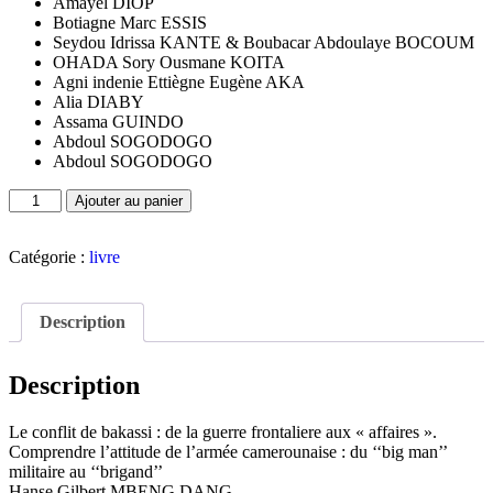
Amayel DIOP
Botiagne Marc ESSIS
Seydou Idrissa KANTE & Boubacar Abdoulaye BOCOUM
OHADA Sory Ousmane KOITA
Agni indenie Ettiègne Eugène AKA
Alia DIABY
Assama GUINDO
Abdoul SOGODOGO
Abdoul SOGODOGO
Ajouter au panier
Catégorie :
livre
Description
Description
Le conflit de bakassi : de la guerre frontaliere aux « affaires ».
Comprendre l’attitude de l’armée camerounaise : du ‘‘big man’’
militaire au ‘‘brigand’’
Hanse Gilbert MBENG DANG