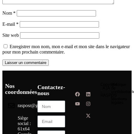
Nom
*
E-mail
*
Site web
Enregistrer mon nom, mon e-mail et mon site dans le navigateur
pour mon prochain commentaire.
Copyright
Politique
Nos
Contactez-
: AJA
de
coordonnées
-
confidentialit
nous
RASPOS
|
Mentions
légales
rasposr@gmail.com
Siège
social :
61x64